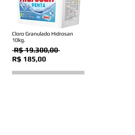
Cloro Granulado Hidrosan
10kg.
Preço
 R$ 19.300,00 
Preço
normal
R$ 185,00
promocional
Adicionar ao carrinho
Cloro granulado Hidrosan 10kg.
Azul Piscinas | Fone: 44 |
3224-9500
ou 44 |
99809-5245
| E-mail:
contato@azulpiscinas.com.br
Rua Castro Alves, 999 | Zona 06 | Maringá-PR
© 2024
by Azul Piscinas. Todos os direitos reservados